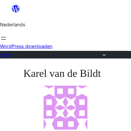
Ga
naar
Nederlands
de
inhoud
WordPress downloaden
Forums
Ga
Karel van de Bildt
naar
de
inhoud