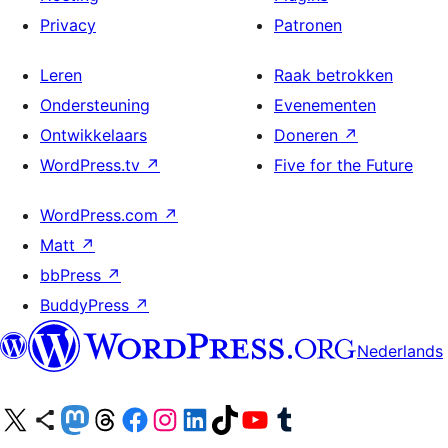
Privacy
Patronen
Leren
Raak betrokken
Ondersteuning
Evenementen
Ontwikkelaars
Doneren
↗
WordPress.tv
↗
Five for the Future
WordPress.com
↗
Matt
↗
bbPress
↗
BuddyPress
↗
Nederlands
Bezoek ons X (voorheen Twitter) account
Bezoek ons Bluesky account
Bezoek ons Mastodon account
Bezoek ons Threads account
Onze Facebook pagina bezoeken
Bezoek ons Instagram account
Bezoek ons LinkedIn account
Bezoek ons TikTok account
Bezoek ons YouTube kanaal
Bezoek ons Tumblr account