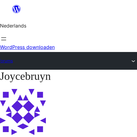
Ga
naar
Nederlands
de
inhoud
WordPress downloaden
Forums
Joycebruyn
Ga
naar
de
inhoud