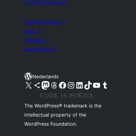
Five for the Future
WordPress.com
↗
Matt
↗
bbPress
↗
BuddyPress
↗
Nederlands
Bezoek ons X (voorheen Twitter) account
Bezoek ons Bluesky account
Bezoek ons Mastodon account
Bezoek ons Threads account
Onze Facebook pagina bezoeken
Bezoek ons Instagram account
Bezoek ons LinkedIn account
Bezoek ons TikTok account
Bezoek ons YouTube kanaal
Bezoek ons Tumblr account
CODE IS POËZIE.
The WordPress® trademark is the
intellectual property of the
WordPress Foundation.