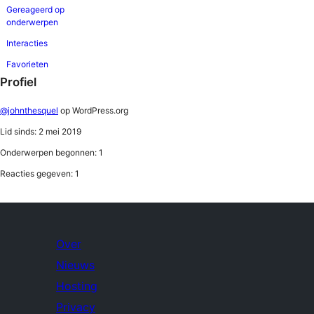
Gereageerd op
onderwerpen
Interacties
Favorieten
Profiel
@johnthesquel
op WordPress.org
Lid sinds: 2 mei 2019
Onderwerpen begonnen: 1
Reacties gegeven: 1
Over
Nieuws
Hosting
Privacy