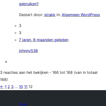
gebruiken?
Gestart door:
strakk
in:
Algemeen WordPress
3
3
7 jaren, 8 maanden geleden
johnny538
3 reacties aan het bekijken - 166 tot 168 (van in totaal
168)
←
1
2
3
…
10
11
12
Over