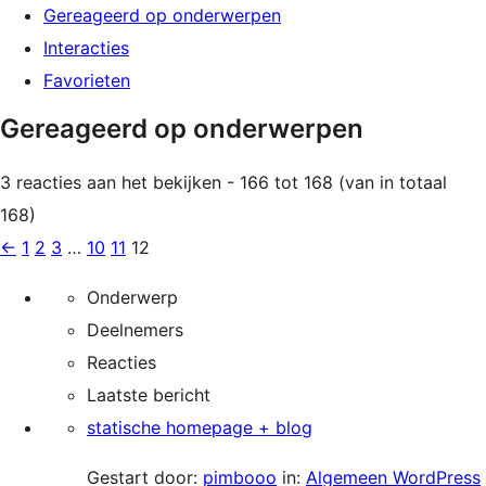
Gereageerd op onderwerpen
Interacties
Favorieten
Gereageerd op onderwerpen
3 reacties aan het bekijken - 166 tot 168 (van in totaal
168)
←
1
2
3
…
10
11
12
Onderwerp
Deelnemers
Reacties
Laatste bericht
statische homepage + blog
Gestart door:
pimbooo
in:
Algemeen WordPress