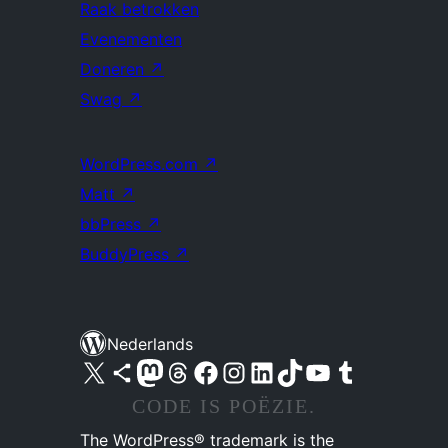
Raak betrokken
Evenementen
Doneren
↗
Swag
↗
WordPress.com
↗
Matt
↗
bbPress
↗
BuddyPress
↗
Nederlands
Bezoek ons X (voorheen Twitter) account
Bezoek ons Bluesky account
Bezoek ons Mastodon account
Bezoek ons Threads account
Onze Facebook pagina bezoeken
Bezoek ons Instagram account
Bezoek ons LinkedIn account
Bezoek ons TikTok account
Bezoek ons YouTube kanaal
Bezoek ons Tumblr account
CODE IS POËZIE.
The WordPress® trademark is the