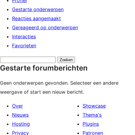
Profiel
Gestarte onderwerpen
Reacties aangemaakt
Gereageerd op onderwerpen
Interacties
Favorieten
Onderwerpen
Gestarte forumberichten
zoeken:
Geen onderwerpen gevonden. Selecteer een andere
weergave of start een nieuw bericht.
Over
Showcase
Nieuws
Thema's
Hosting
Plugins
Privacy
Patronen