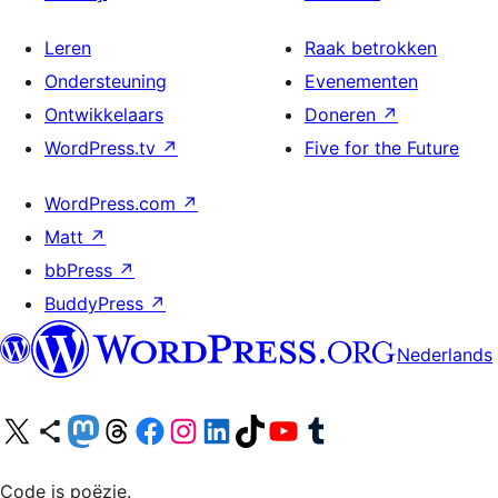
Leren
Raak betrokken
Ondersteuning
Evenementen
Ontwikkelaars
Doneren
↗
WordPress.tv
↗
Five for the Future
WordPress.com
↗
Matt
↗
bbPress
↗
BuddyPress
↗
Nederlands
Bezoek ons X (voorheen Twitter) account
Bezoek ons Bluesky account
Bezoek ons Mastodon account
Bezoek ons Threads account
Onze Facebook pagina bezoeken
Bezoek ons Instagram account
Bezoek ons LinkedIn account
Bezoek ons TikTok account
Bezoek ons YouTube kanaal
Bezoek ons Tumblr account
Code is poëzie.