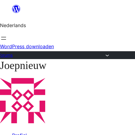
Ga
naar
Nederlands
de
inhoud
WordPress downloaden
Forums
Joepnieuw
Ga
naar
de
inhoud