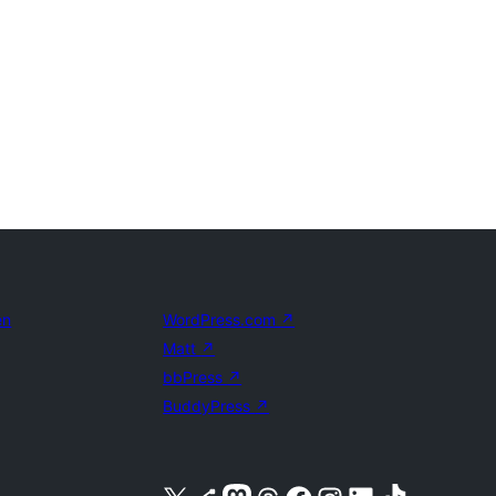
en
WordPress.com
↗
Matt
↗
bbPress
↗
BuddyPress
↗