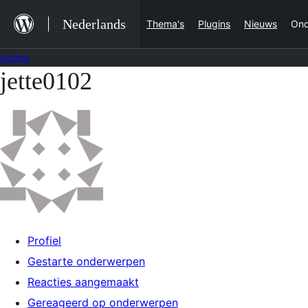
Ga
Nederlands
Thema's
Plugins
Nieuws
Ond
naar
de
Forums
inhoud
jette0102
Ga
naar
de
inhoud
Profiel
Gestarte onderwerpen
Reacties aangemaakt
Gereageerd op onderwerpen