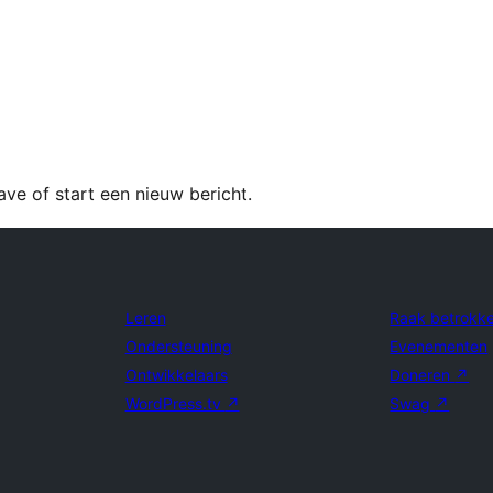
e of start een nieuw bericht.
Leren
Raak betrokk
Ondersteuning
Evenementen
Ontwikkelaars
Doneren
↗
WordPress.tv
↗
Swag
↗