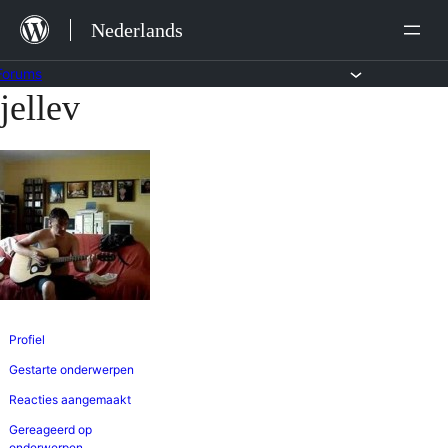
Ga
Nederlands
naar
de
Forums
jellev
Ga
inhoud
naar
de
inhoud
Profiel
Gestarte onderwerpen
Reacties aangemaakt
Gereageerd op
onderwerpen