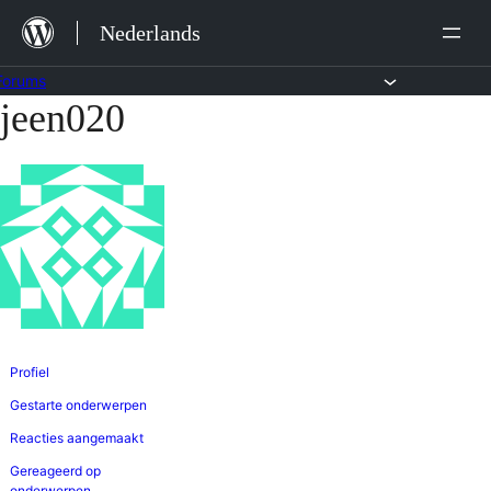
Ga
Nederlands
naar
de
Forums
jeen020
Ga
inhoud
naar
de
inhoud
Profiel
Gestarte onderwerpen
Reacties aangemaakt
Gereageerd op
onderwerpen