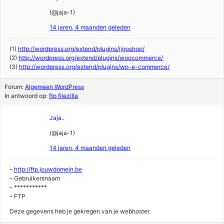
(@jaja-1)
14 jaren, 4 maanden geleden
(1)
http://wordpress.org/extend/plugins/jigoshop/
(2)
http://wordpress.org/extend/plugins/woocommerce/
(3)
http://wordpress.org/extend/plugins/wp-e-commerce/
Forum:
Algemeen WordPress
In antwoord op:
ftp filezilla
Jaja..
(@jaja-1)
14 jaren, 4 maanden geleden
–
http://ftp.jouwdomein.be
– Gebruikersnaam
– ***********
– FTP
Deze gegevens heb je gekregen van je webhoster.