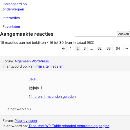
Gereageerd op
onderwerpen
Interacties
Favorieten
Aangemaakte reacties
15 reacties aan het bekijken - 16 tot 30 (van in totaal 953)
←
1
2
3
…
62
63
64
→
Forum:
Algemeen WordPress
In antwoord op:
kan mijn site niet zien
Jaja..
(@jaja-1)
14 jaren, 4 maanden geleden
Ja het werkt nu.
Forum:
Plugin vragen
In antwoord op:
Tabel met WP-Table reloaded centreren op pagina