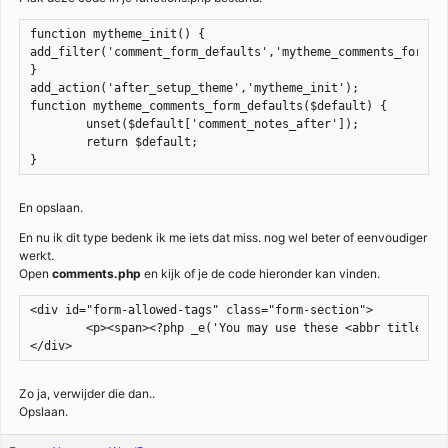
function mytheme_init() {

add_filter('comment_form_defaults','mytheme_comments_form_de
}

add_action('after_setup_theme','mytheme_init');

function mytheme_comments_form_defaults($default) {

	unset($default['comment_notes_after']);

	return $default;

}
En opslaan.
En nu ik dit type bedenk ik me iets dat miss. nog wel beter of eenvoudiger
werkt.
Open
comments.php
en kijk of je de code hieronder kan vinden.
<div id="form-allowed-tags" class="form-section">

        <p><span><?php _e('You may use these <abbr title="Hy
</div>
Zo ja, verwijder die dan..
Opslaan.