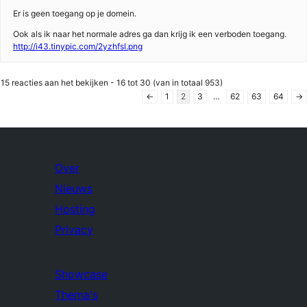
Er is geen toegang op je domein.
Ook als ik naar het normale adres ga dan krijg ik een verboden toegang.
http://i43.tinypic.com/2yzhfsl.png
15 reacties aan het bekijken - 16 tot 30 (van in totaal 953)
←
1
2
3
…
62
63
64
→
Over
Nieuws
Hosting
Privacy
Showcase
Thema's