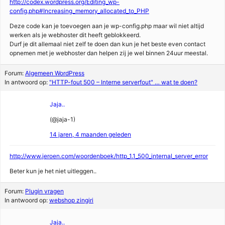
http://codex.wordpress.org/Editing_wp-
config.php#Increasing_memory_allocated_to_PHP
Deze code kan je toevoegen aan je wp-config.php maar wil niet altijd
werken als je webhoster dit heeft geblokkeerd.
Durf je dit allemaal niet zelf te doen dan kun je het beste even contact
opnemen met je webhoster dan helpen zij je wel binnen 24uur meestal.
Forum:
Algemeen WordPress
In antwoord op:
"HTTP-fout 500 – Interne serverfout" … wat te doen?
Jaja..
(@jaja-1)
14 jaren, 4 maanden geleden
http://www.jeroen.com/woordenboek/http_1.1_500_internal_server_error
Beter kun je het niet uitleggen..
Forum:
Plugin vragen
In antwoord op:
webshop zingiri
Jaja..