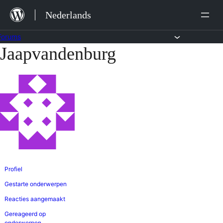
Ga
Nederlands
naar
de
Forums
Jaapvandenburg
Ga
inhoud
naar
de
inhoud
Profiel
Gestarte onderwerpen
Reacties aangemaakt
Gereageerd op
onderwerpen