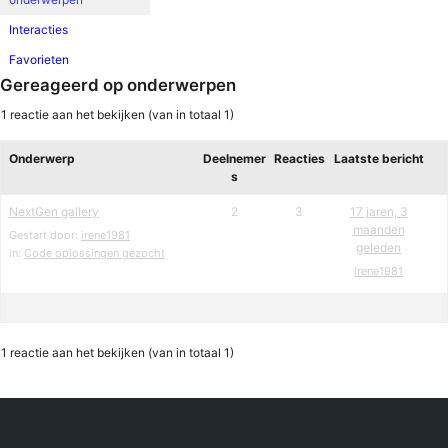
Interacties
Favorieten
Gereageerd op onderwerpen
1 reactie aan het bekijken (van in totaal 1)
Onderwerp
Deelnemer
Reacties
Laatste bericht
s
NextGen gallery
2
3
17 jaren, 3
maanden
Gestart door:
irene1981
geleden
in:
Code oplossingen gezocht
irene1981
1 reactie aan het bekijken (van in totaal 1)