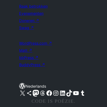
Raak betrokken
Evenementen
Doneren
↗
Swag
↗
WordPress.com
↗
Matt
↗
bbPress
↗
BuddyPress
↗
Nederlands
Bezoek ons X (voorheen Twitter) account
Bezoek ons Bluesky account
Bezoek ons Mastodon account
Bezoek ons Threads account
Onze Facebook pagina bezoeken
Bezoek ons Instagram account
Bezoek ons LinkedIn account
Bezoek ons TikTok account
Bezoek ons YouTube kanaal
Bezoek ons Tumblr account
CODE IS POËZIE.