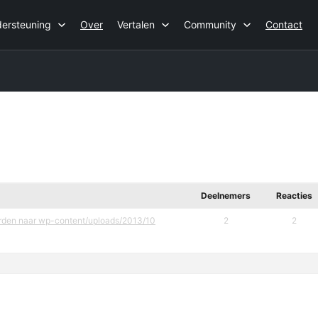
ersteuning
Over
Vertalen
Community
Contact
Deelnemers
Reacties
orden naar wp-content/uploads/2013/10
2
2