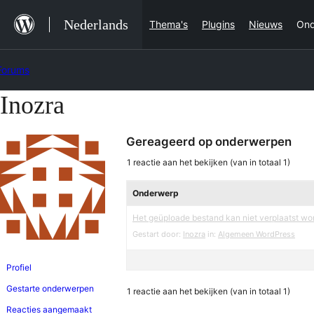
Ga
Nederlands
Thema's
Plugins
Nieuws
Ond
naar
de
Forums
inhoud
Inozra
Ga
naar
Gereageerd op onderwerpen
de
inhoud
1 reactie aan het bekijken (van in totaal 1)
Onderwerp
Het geüploade bestand kan niet verplaatst w
Gestart door:
Inozra
in:
Algemeen WordPress
Profiel
Gestarte onderwerpen
1 reactie aan het bekijken (van in totaal 1)
Reacties aangemaakt