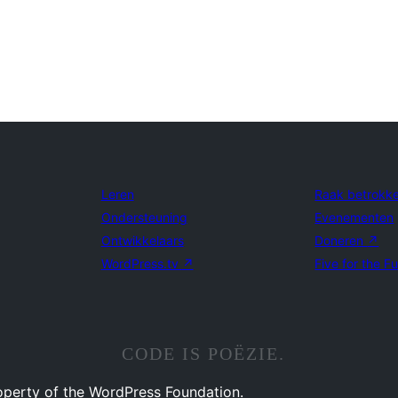
Leren
Raak betrokk
Ondersteuning
Evenementen
Ontwikkelaars
Doneren
↗
WordPress.tv
↗
Five for the F
CODE IS POËZIE.
operty of the WordPress Foundation.