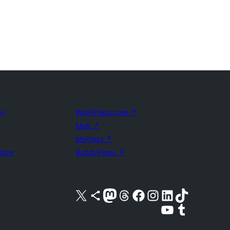
en
WordPress.com
↗
Matt
↗
bbPress
↗
uture
BuddyPress
↗
Bezoek ons X (voorheen Twitter) account
Bezoek ons Bluesky account
Bezoek ons Mastodon account
Bezoek ons Threads account
Onze Facebook pagina bezoeken
Bezoek ons Instagram account
Bezoek ons LinkedIn account
Bezoek ons TikTok account
Bezoek ons YouTube kanaal
Bezoek ons Tumblr account