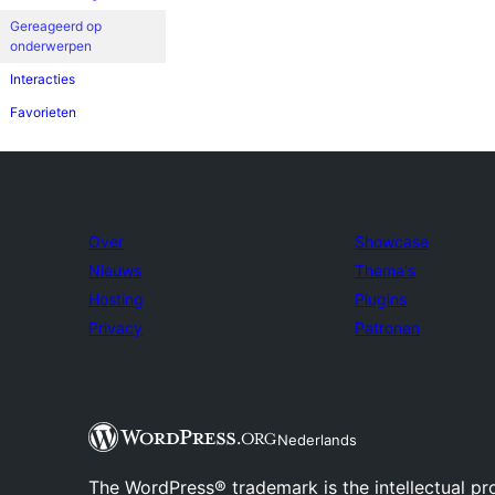
Gereageerd op
onderwerpen
Interacties
Favorieten
Over
Showcase
Nieuws
Thema's
Hosting
Plugins
Privacy
Patronen
Nederlands
The WordPress® trademark is the intellectual pr