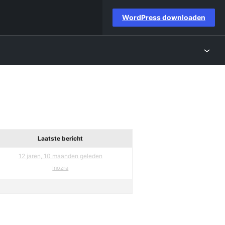
WordPress downloaden
Laatste bericht
12 jaren, 10 maanden geleden
Inozra