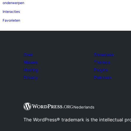
onderwerpen
Interacties
Favorieten
Over
Showcase
Nieuws
Thema's
Hosting
Plugins
Privacy
Patronen
Nederlands
The WordPress® trademark is the intellectual pr