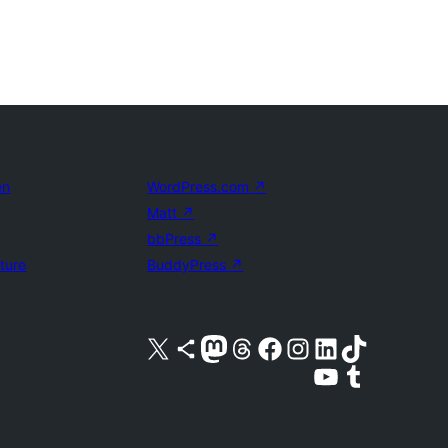
en
WordPress.com
↗
Matt
↗
bbPress
↗
uture
BuddyPress
↗
Bezoek ons X (voorheen Twitter) account
Bezoek ons Bluesky account
Bezoek ons Mastodon account
Bezoek ons Threads account
Onze Facebook pagina bezoeken
Bezoek ons Instagram account
Bezoek ons LinkedIn account
Bezoek ons TikTok account
Bezoek ons YouTube kanaal
Bezoek ons Tumblr account