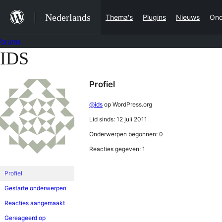
Ga
Nederlands
Thema's
Plugins
Nieuws
Ond
naar
de
Forums
inhoud
IDS
Ga
naar
Profiel
de
inhoud
@ids
op WordPress.org
Lid sinds: 12 juli 2011
Onderwerpen begonnen: 0
Reacties gegeven: 1
Profiel
Gestarte onderwerpen
Reacties aangemaakt
Gereageerd op