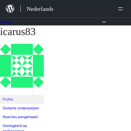
Ga
Nederlands
naar
de
Forums
icarus83
Ga
inhoud
naar
de
inhoud
Profiel
Gestarte onderwerpen
Reacties aangemaakt
Gereageerd op
onderwerpen