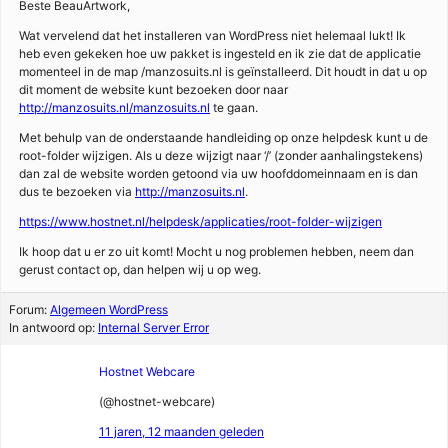
Beste BeauArtwork,
Wat vervelend dat het installeren van WordPress niet helemaal lukt! Ik
heb even gekeken hoe uw pakket is ingesteld en ik zie dat de applicatie
momenteel in de map /manzosuits.nl is geïnstalleerd. Dit houdt in dat u op
dit moment de website kunt bezoeken door naar
http://manzosuits.nl/manzosuits.nl
te gaan.
Met behulp van de onderstaande handleiding op onze helpdesk kunt u de
root-folder wijzigen. Als u deze wijzigt naar ‘/’ (zonder aanhalingstekens)
dan zal de website worden getoond via uw hoofddomeinnaam en is dan
dus te bezoeken via
http://manzosuits.nl
.
https://www.hostnet.nl/helpdesk/applicaties/root-folder-wijzigen
Ik hoop dat u er zo uit komt! Mocht u nog problemen hebben, neem dan
gerust contact op, dan helpen wij u op weg.
Forum:
Algemeen WordPress
In antwoord op:
Internal Server Error
Hostnet Webcare
(@hostnet-webcare)
11 jaren, 12 maanden geleden