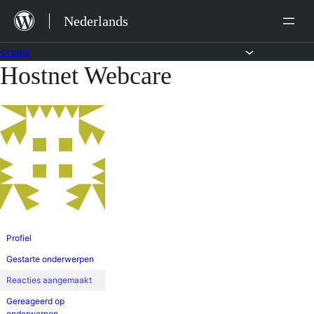
Ga
Nederlands
naar
de
Forums
Hostnet Webcare
Ga
inhoud
naar
de
inhoud
Profiel
Gestarte onderwerpen
Reacties aangemaakt
Gereageerd op
onderwerpen