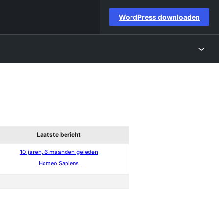
WordPress downloaden
Laatste bericht
10 jaren, 6 maanden geleden
Homeo Sapiens