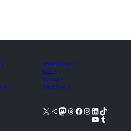
en
WordPress.com
↗
Matt
↗
bbPress
↗
uture
BuddyPress
↗
Bezoek ons X (voorheen Twitter) account
Bezoek ons Bluesky account
Bezoek ons Mastodon account
Bezoek ons Threads account
Onze Facebook pagina bezoeken
Bezoek ons Instagram account
Bezoek ons LinkedIn account
Bezoek ons TikTok account
Bezoek ons YouTube kanaal
Bezoek ons Tumblr account