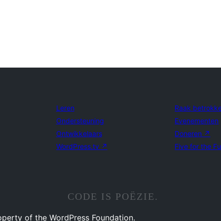
Leren
Raak betrokk
Ondersteuning
Evenementen
Ontwikkelaars
Doneren
↗
WordPress.tv
↗
Five for the F
CODE IS POËZIE.
operty of the WordPress Foundation.