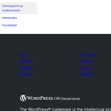
Gereageerd op
onderwerpen
Interacties
Favorieten
Over
Showcase
Nieuws
Thema's
Hosting
Plugins
Privacy
Patronen
Nederlands
The WordPress® trademark is the intellectual pr