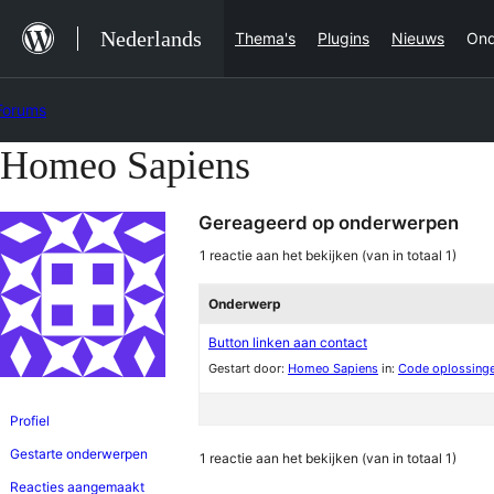
Ga
Nederlands
Thema's
Plugins
Nieuws
Ond
naar
de
Forums
inhoud
Homeo Sapiens
Ga
naar
Gereageerd op onderwerpen
de
inhoud
1 reactie aan het bekijken (van in totaal 1)
Onderwerp
Button linken aan contact
Gestart door:
Homeo Sapiens
in:
Code oplossing
Profiel
Gestarte onderwerpen
1 reactie aan het bekijken (van in totaal 1)
Reacties aangemaakt