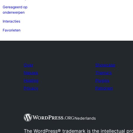
Gereageerd op
onderwerpen
Interacties
Favorieten
Over
Showcase
Nieuws
Thema's
Hosting
Plugins
Privacy
Patronen
Nederlands
The WordPress® trademark is the intellectual pr