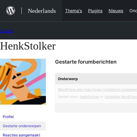
Ga
Nederlands
Thema's
Plugins
Nieuws
Ond
naar
de
Forums
inhoud
HenkStolker
Ga
naar
Gestarte forumberichten
de
inhoud
Onderwerp
WordPress één map hoger installeren proble
Gestart door:
HenkStolker
in:
Installatie WordPres
Profiel
Gestarte onderwerpen
Reacties aangemaakt