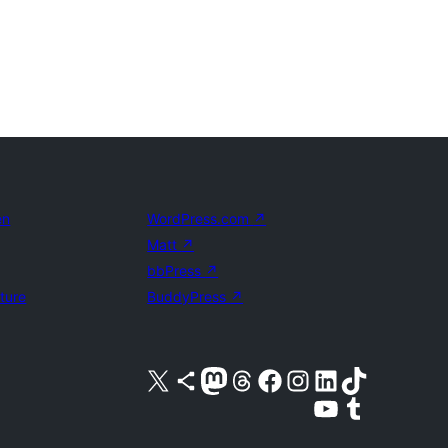
en
WordPress.com
↗
Matt
↗
bbPress
↗
uture
BuddyPress
↗
Bezoek ons X (voorheen Twitter) account
Bezoek ons Bluesky account
Bezoek ons Mastodon account
Bezoek ons Threads account
Onze Facebook pagina bezoeken
Bezoek ons Instagram account
Bezoek ons LinkedIn account
Bezoek ons TikTok account
Bezoek ons YouTube kanaal
Bezoek ons Tumblr account