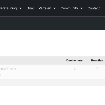
ersteuning
Over
Vertalen
Community
Contact
Deelnemers
Reacties
em met Theme
2
7
s