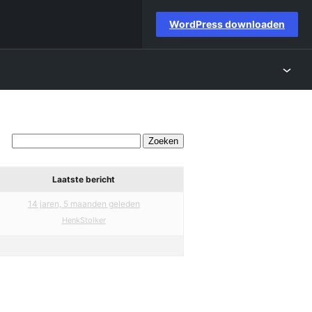
WordPress downloaden
Laatste bericht
14 jaren, 5 maanden geleden
HenkStolker