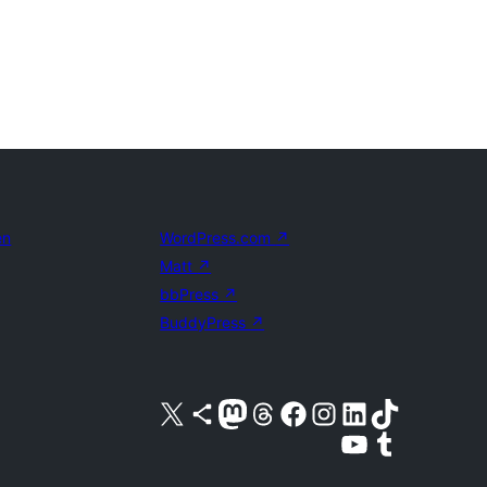
en
WordPress.com
↗
Matt
↗
bbPress
↗
BuddyPress
↗
Bezoek ons X (voorheen Twitter) account
Bezoek ons Bluesky account
Bezoek ons Mastodon account
Bezoek ons Threads account
Onze Facebook pagina bezoeken
Bezoek ons Instagram account
Bezoek ons LinkedIn account
Bezoek ons TikTok account
Bezoek ons YouTube kanaal
Bezoek ons Tumblr account