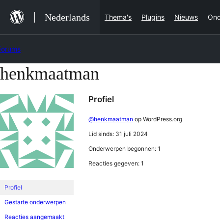
Ga
Nederlands
Thema's
Plugins
Nieuws
Ond
naar
de
Forums
inhoud
henkmaatman
Ga
naar
Profiel
de
inhoud
@henkmaatman
op WordPress.org
Lid sinds: 31 juli 2024
Onderwerpen begonnen: 1
Reacties gegeven: 1
Profiel
Gestarte onderwerpen
Reacties aangemaakt