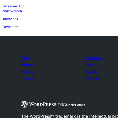
Gereageerd op
onderwerpen
Interacties
Favorieten
Over
Showcase
Nieuws
Thema's
Hosting
Plugins
Privacy
Patronen
Nederlands
The WordPress® trademark is the intellectual pr