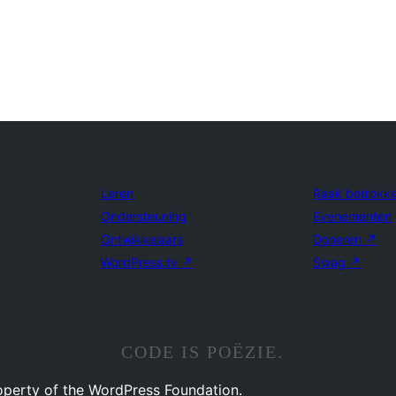
Leren
Raak betrokk
Ondersteuning
Evenementen
Ontwikkelaars
Doneren
↗
WordPress.tv
↗
Swag
↗
CODE IS POËZIE.
operty of the WordPress Foundation.