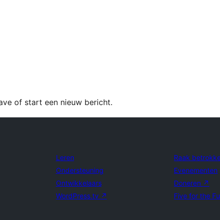
e of start een nieuw bericht.
Leren
Raak betrokk
Ondersteuning
Evenementen
Ontwikkelaars
Doneren
↗
WordPress.tv
↗
Five for the F