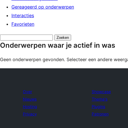
Gereageerd op onderwerpen
Interacties
Favorieten
Onderwerpen
Onderwerpen waar je actief in was
zoeken:
Geen onderwerpen gevonden. Selecteer een andere weergav
Over
Showcase
Nieuws
Thema's
Hosting
Plugins
Privacy
Patronen