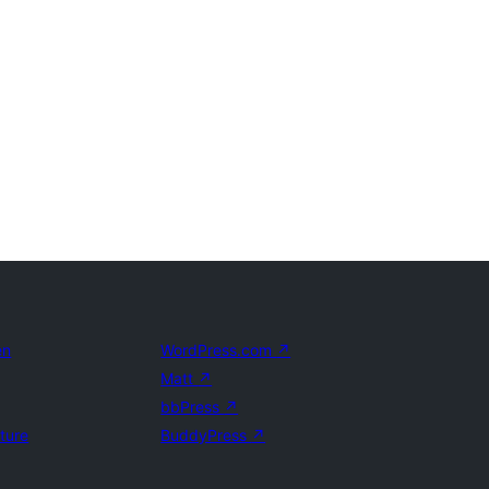
en
WordPress.com
↗
Matt
↗
bbPress
↗
uture
BuddyPress
↗