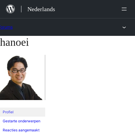
Ga
Nederlands
naar
de
Forums
inhoud
hanoei
Ga
naar
de
inhoud
Profiel
Gestarte onderwerpen
Reacties aangemaakt