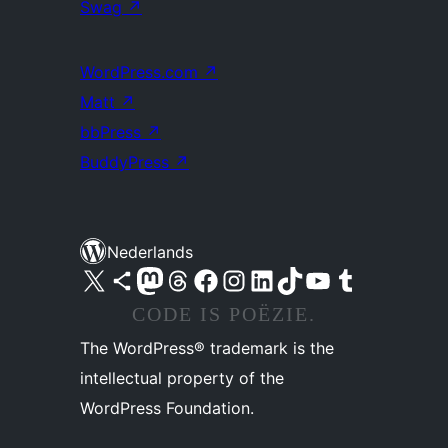
Swag
↗
WordPress.com
↗
Matt
↗
bbPress
↗
BuddyPress
↗
Nederlands
Bezoek ons X (voorheen Twitter) account
Bezoek ons Bluesky account
Bezoek ons Mastodon account
Bezoek ons Threads account
Onze Facebook pagina bezoeken
Bezoek ons Instagram account
Bezoek ons LinkedIn account
Bezoek ons TikTok account
Bezoek ons YouTube kanaal
Bezoek ons Tumblr account
CODE IS POËZIE.
The WordPress® trademark is the
intellectual property of the
WordPress Foundation.