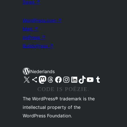
Swag
↗
WordPress.com
↗
Matt
↗
bbPress
↗
BuddyPress
↗
Nederlands
Bezoek ons X (voorheen Twitter) account
Bezoek ons Bluesky account
Bezoek ons Mastodon account
Bezoek ons Threads account
Onze Facebook pagina bezoeken
Bezoek ons Instagram account
Bezoek ons LinkedIn account
Bezoek ons TikTok account
Bezoek ons YouTube kanaal
Bezoek ons Tumblr account
CODE IS POËZIE.
The WordPress® trademark is the
intellectual property of the
WordPress Foundation.