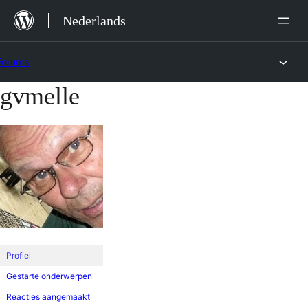
Ga
Nederlands
naar
de
Forums
inhoud
gvmelle
Ga
naar
de
inhoud
Profiel
Gestarte onderwerpen
Reacties aangemaakt