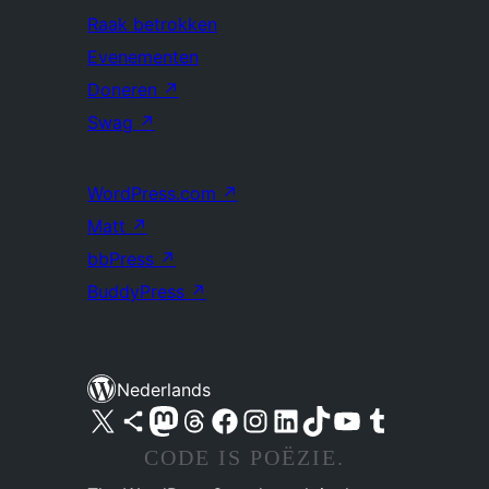
Raak betrokken
Evenementen
Doneren
↗
Swag
↗
WordPress.com
↗
Matt
↗
bbPress
↗
BuddyPress
↗
Nederlands
Bezoek ons X (voorheen Twitter) account
Bezoek ons Bluesky account
Bezoek ons Mastodon account
Bezoek ons Threads account
Onze Facebook pagina bezoeken
Bezoek ons Instagram account
Bezoek ons LinkedIn account
Bezoek ons TikTok account
Bezoek ons YouTube kanaal
Bezoek ons Tumblr account
CODE IS POËZIE.