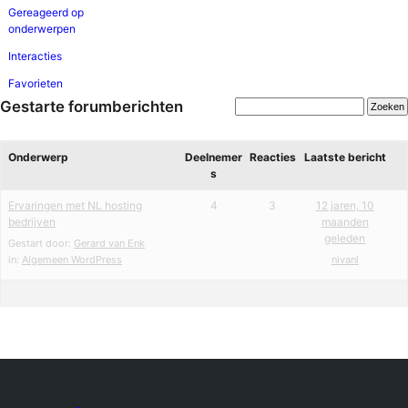
Gereageerd op
onderwerpen
Interacties
Favorieten
Gestarte forumberichten
Onderwerp
Deelnemer
Reacties
Laatste bericht
s
Ervaringen met NL hosting
4
3
12 jaren, 10
bedrijven
maanden
geleden
Gestart door:
Gerard van Enk
in:
Algemeen WordPress
nivanl