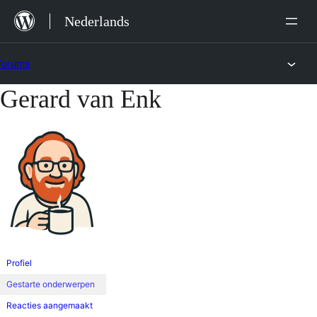
Ga
Nederlands
naar
de
Forums
inhoud
Gerard van Enk
Ga
naar
de
inhoud
Profiel
Gestarte onderwerpen
Reacties aangemaakt