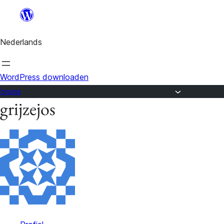
Ga
naar
Nederlands
de
inhoud
WordPress downloaden
Forums
grijzejos
Ga
naar
de
inhoud