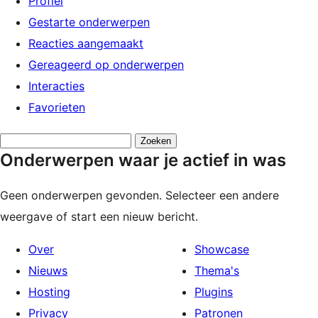
Profiel
Gestarte onderwerpen
Reacties aangemaakt
Gereageerd op onderwerpen
Interacties
Favorieten
Onderwerpen
Onderwerpen waar je actief in was
zoeken:
Geen onderwerpen gevonden. Selecteer een andere
weergave of start een nieuw bericht.
Over
Showcase
Nieuws
Thema's
Hosting
Plugins
Privacy
Patronen