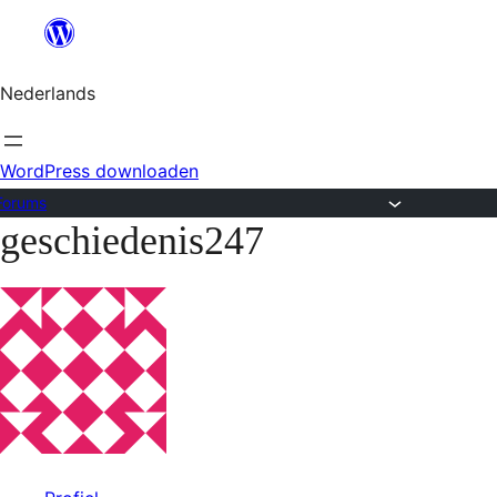
Ga
naar
Nederlands
de
inhoud
WordPress downloaden
Forums
geschiedenis247
Ga
naar
de
inhoud