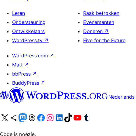
Leren
Raak betrokken
Ondersteuning
Evenementen
Ontwikkelaars
Doneren
↗
WordPress.tv
↗
Five for the Future
WordPress.com
↗
Matt
↗
bbPress
↗
BuddyPress
↗
Nederlands
Bezoek ons X (voorheen Twitter) account
Bezoek ons Bluesky account
Bezoek ons Mastodon account
Bezoek ons Threads account
Onze Facebook pagina bezoeken
Bezoek ons Instagram account
Bezoek ons LinkedIn account
Bezoek ons TikTok account
Bezoek ons YouTube kanaal
Bezoek ons Tumblr account
Code is poëzie.