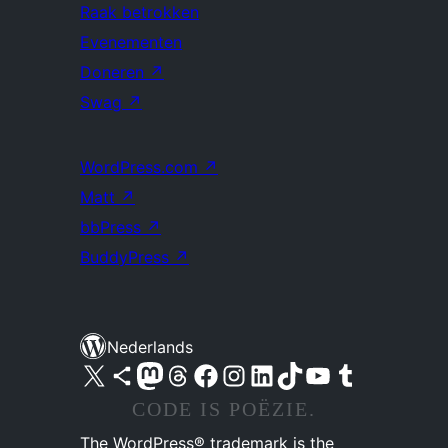
Raak betrokken
Evenementen
Doneren
↗
Swag
↗
WordPress.com
↗
Matt
↗
bbPress
↗
BuddyPress
↗
Nederlands
Bezoek ons X (voorheen Twitter) account
Bezoek ons Bluesky account
Bezoek ons Mastodon account
Bezoek ons Threads account
Onze Facebook pagina bezoeken
Bezoek ons Instagram account
Bezoek ons LinkedIn account
Bezoek ons TikTok account
Bezoek ons YouTube kanaal
Bezoek ons Tumblr account
CODE IS POËZIE.
The WordPress® trademark is the