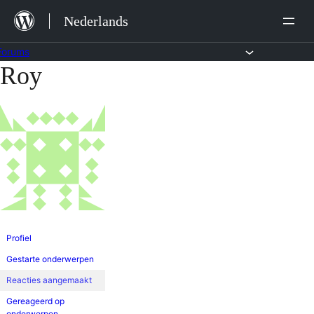
Ga
Nederlands
naar
de
Forums
Roy
Ga
inhoud
naar
de
inhoud
Profiel
Gestarte onderwerpen
Reacties aangemaakt
Gereageerd op
onderwerpen