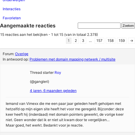
Interacties
Favorieten
Aangemaakte reacties
15 reacties aan het bekijken - 1 tot 15 (van in totaal 2.378)
1
2
3
…
157
158
159
→
Forum:
Overige
In antwoord op:
Problemen met domain mapping netwerk / multisite
Thread starter
Roy
(@gangleri)
4 jaren, 6 maanden geleden
Iemand van Vimexx die me een paar jaar geleden heeft geholpen met
hetzelfd op mijn eigen site heeft het voor me geregeld. Bijzonder: deze
keer heeft hij (inderdaad) met domain pointers gewerkt, de vorige keer
niet. Geen wonder dat ik er niet uit kwam door te vergelijken…
Maar goed, het werkt. Bedankt voor je reactie.