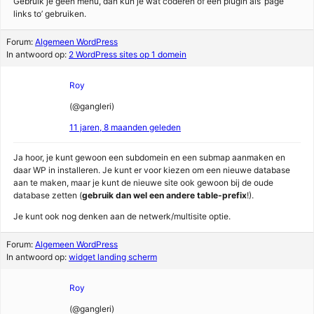
Gebruik je geen menu, dan kun je wat coderen of een plugin als ‘page
links to’ gebruiken.
Forum:
Algemeen WordPress
In antwoord op:
2 WordPress sites op 1 domein
Roy
(@gangleri)
11 jaren, 8 maanden geleden
Ja hoor, je kunt gewoon een subdomein en een submap aanmaken en
daar WP in installeren. Je kunt er voor kiezen om een nieuwe database
aan te maken, maar je kunt de nieuwe site ook gewoon bij de oude
database zetten (
gebruik dan wel een andere table-prefix
!).
Je kunt ook nog denken aan de netwerk/multisite optie.
Forum:
Algemeen WordPress
In antwoord op:
widget landing scherm
Roy
(@gangleri)