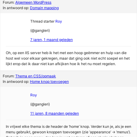
Forum:
Algemeen WordPress
In antwoord op:
Domain mapping
Thread starter
Roy
(@gangleri)
7 jaren, 1 maand geleden
Oh, op een IIS server heb ik het met een hoop geëmmer en hulp van die
host wel voor elkaar gekregen, maar dat ging ook niet echt soepel en het
lijkt erop dat ik daar niet kan afkijken hoe ik het nu moet regelen.
Forum:
Thema en CSS/opmaak
In antwoord op:
Home knop toevoegen
Roy
(@gangleri)
11 jaren, 8 maanden geleden
In vrijwel elke thema is de header de ‘home’ knop. Verder kun je, als je een
menu gebruikt, gewoon knoppen toevoegen (zie ‘appearance’ -> ‘menus’).