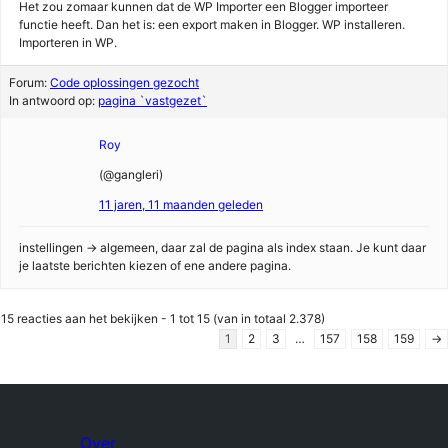
Het zou zomaar kunnen dat de WP Importer een Blogger importeer
functie heeft. Dan het is: een export maken in Blogger. WP installeren.
Importeren in WP.
Forum:
Code oplossingen gezocht
In antwoord op:
pagina `vastgezet`
Roy
(@gangleri)
11 jaren, 11 maanden geleden
instellingen -> algemeen, daar zal de pagina als index staan. Je kunt daar
je laatste berichten kiezen of ene andere pagina.
15 reacties aan het bekijken - 1 tot 15 (van in totaal 2.378)
1
2
3
…
157
158
159
→
Over