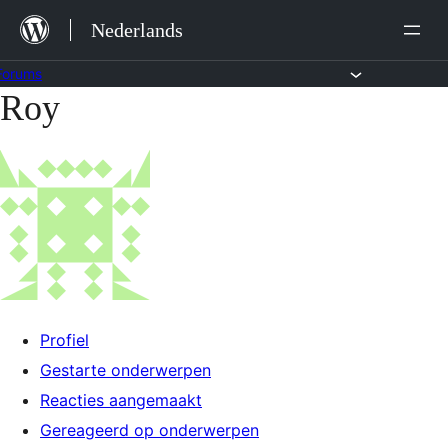
Ga
Nederlands
naar
de
Forums
Roy
Ga
inhoud
naar
de
inhoud
Profiel
Gestarte onderwerpen
Reacties aangemaakt
Gereageerd op onderwerpen