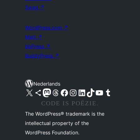
Swag
↗
WordPress.com
↗
Matt
↗
bbPress
↗
BuddyPress
↗
Nederlands
Bezoek ons X (voorheen Twitter) account
Bezoek ons Bluesky account
Bezoek ons Mastodon account
Bezoek ons Threads account
Onze Facebook pagina bezoeken
Bezoek ons Instagram account
Bezoek ons LinkedIn account
Bezoek ons TikTok account
Bezoek ons YouTube kanaal
Bezoek ons Tumblr account
CODE IS POËZIE.
The WordPress® trademark is the
intellectual property of the
WordPress Foundation.