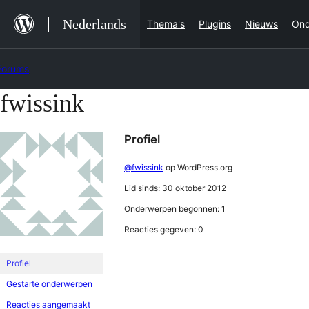
Ga
Nederlands
Thema's
Plugins
Nieuws
Ond
naar
de
Forums
inhoud
fwissink
Ga
naar
Profiel
de
inhoud
@fwissink
op WordPress.org
Lid sinds: 30 oktober 2012
Onderwerpen begonnen: 1
Reacties gegeven: 0
Profiel
Gestarte onderwerpen
Reacties aangemaakt