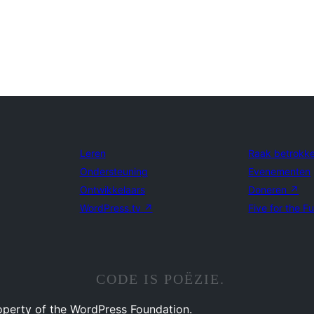
Leren
Raak betrokk
Ondersteuning
Evenementen
Ontwikkelaars
Doneren
↗
WordPress.tv
↗
Five for the F
CODE IS POËZIE.
operty of the WordPress Foundation.