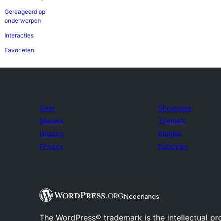
Gereageerd op
onderwerpen
Interacties
Favorieten
Over
Showcase
Nieuws
Thema's
Hosting
Plugins
Privacy
Patronen
Nederlands
The WordPress® trademark is the intellectual pr