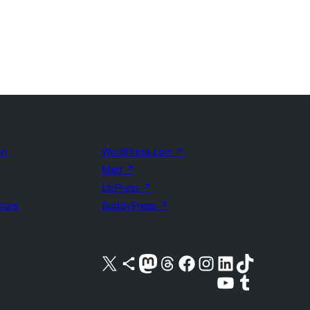
en
WordPress.com
↗
Matt
↗
bbPress
↗
uture
BuddyPress
↗
Bezoek ons X (voorheen Twitter) account
Bezoek ons Bluesky account
Bezoek ons Mastodon account
Bezoek ons Threads account
Onze Facebook pagina bezoeken
Bezoek ons Instagram account
Bezoek ons LinkedIn account
Bezoek ons TikTok account
Bezoek ons YouTube kanaal
Bezoek ons Tumblr account