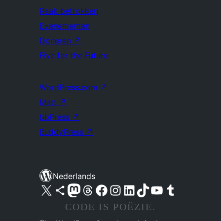
Raak betrokken
Evenementen
Doneren
↗
Five for the Future
WordPress.com
↗
Matt
↗
bbPress
↗
BuddyPress
↗
Nederlands
Bezoek ons X (voorheen Twitter) account
Bezoek ons Bluesky account
Bezoek ons Mastodon account
Bezoek ons Threads account
Onze Facebook pagina bezoeken
Bezoek ons Instagram account
Bezoek ons LinkedIn account
Bezoek ons TikTok account
Bezoek ons YouTube kanaal
Bezoek ons Tumblr account
CODE IS POËZIE.