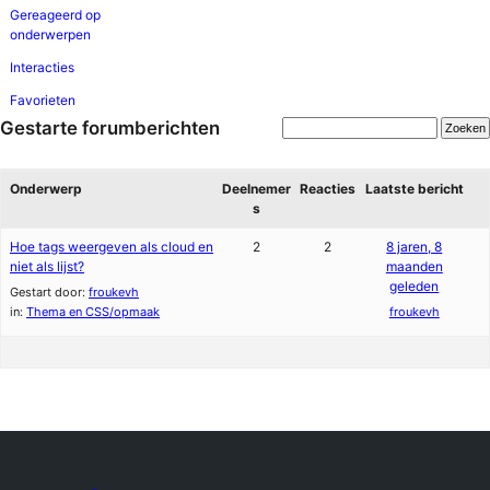
Gereageerd op
onderwerpen
Interacties
Favorieten
Gestarte forumberichten
Onderwerp
Deelnemer
Reacties
Laatste bericht
s
Hoe tags weergeven als cloud en
2
2
8 jaren, 8
niet als lijst?
maanden
geleden
Gestart door:
froukevh
in:
Thema en CSS/opmaak
froukevh