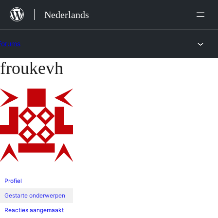
Ga
Nederlands
naar
de
Forums
inhoud
froukevh
Ga
naar
de
inhoud
Profiel
Gestarte onderwerpen
Reacties aangemaakt