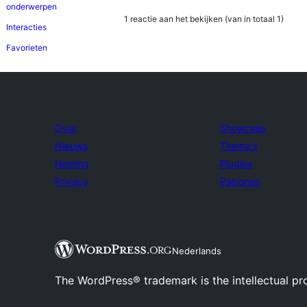
onderwerpen
1 reactie aan het bekijken (van in totaal 1)
Interacties
Favorieten
Over
Showcase
Nieuws
Thema's
Hosting
Plugins
Privacy
Patronen
Nederlands
The WordPress® trademark is the intellectual pr