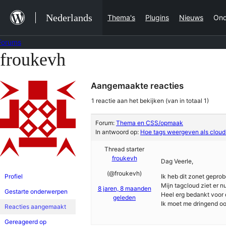
Ga
Nederlands
Thema's
Plugins
Nieuws
Ond
naar
de
Forums
inhoud
froukevh
Ga
naar
Aangemaakte reacties
de
inhoud
1 reactie aan het bekijken (van in totaal 1)
Forum:
Thema en CSS/opmaak
In antwoord op:
Hoe tags weergeven als cloud en
Thread starter
froukevh
Dag Veerle,
(@froukevh)
Profiel
Ik heb dit zonet geprob
Mijn tagcloud ziet er nu 
8 jaren, 8 maanden
Gestarte onderwerpen
Heel erg bedankt voor 
geleden
Ik moet me dringend ook
Reacties aangemaakt
Gereageerd op