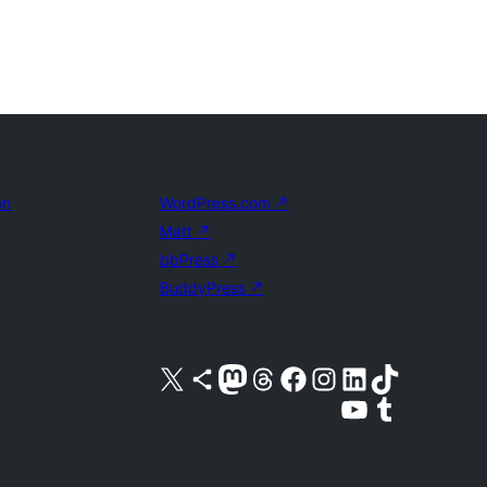
en
WordPress.com
↗
Matt
↗
bbPress
↗
BuddyPress
↗
Bezoek ons X (voorheen Twitter) account
Bezoek ons Bluesky account
Bezoek ons Mastodon account
Bezoek ons Threads account
Onze Facebook pagina bezoeken
Bezoek ons Instagram account
Bezoek ons LinkedIn account
Bezoek ons TikTok account
Bezoek ons YouTube kanaal
Bezoek ons Tumblr account