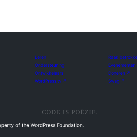
Leren
Raak betrokk
Ondersteuning
Evenementen
Ontwikkelaars
Doneren
↗
WordPress.tv
↗
Swag
↗
CODE IS POËZIE.
operty of the WordPress Foundation.