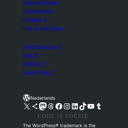
Raak betrokken
Evenementen
Doneren
↗
Five for the Future
WordPress.com
↗
Matt
↗
bbPress
↗
BuddyPress
↗
Nederlands
Bezoek ons X (voorheen Twitter) account
Bezoek ons Bluesky account
Bezoek ons Mastodon account
Bezoek ons Threads account
Onze Facebook pagina bezoeken
Bezoek ons Instagram account
Bezoek ons LinkedIn account
Bezoek ons TikTok account
Bezoek ons YouTube kanaal
Bezoek ons Tumblr account
CODE IS POËZIE.
The WordPress® trademark is the