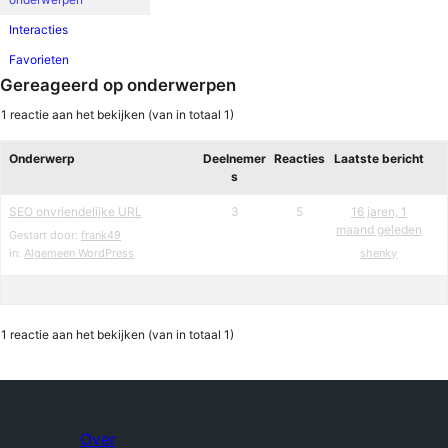
Interacties
Favorieten
Gereageerd op onderwerpen
1 reactie aan het bekijken (van in totaal 1)
Onderwerp
Deelnemer
Reacties
Laatste bericht
s
SEO onvriendelijke URL
3
5
16 jaren, 1
maand geleden
Gestart door:
frank49
in:
Algemeen WordPress
shenky
1 reactie aan het bekijken (van in totaal 1)
Over