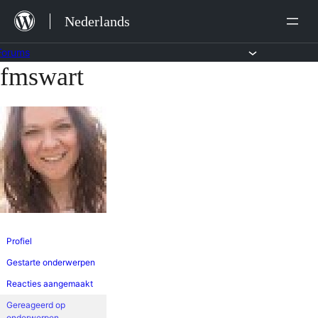
Ga
Nederlands
naar
de
Forums
fmswart
Ga
inhoud
naar
de
inhoud
Profiel
Gestarte onderwerpen
Reacties aangemaakt
Gereageerd op
onderwerpen