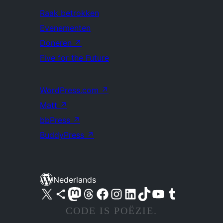
Raak betrokken
Evenementen
Doneren
↗
Five for the Future
WordPress.com
↗
Matt
↗
bbPress
↗
BuddyPress
↗
Nederlands
Bezoek ons X (voorheen Twitter) account
Bezoek ons Bluesky account
Bezoek ons Mastodon account
Bezoek ons Threads account
Onze Facebook pagina bezoeken
Bezoek ons Instagram account
Bezoek ons LinkedIn account
Bezoek ons TikTok account
Bezoek ons YouTube kanaal
Bezoek ons Tumblr account
CODE IS POËZIE.