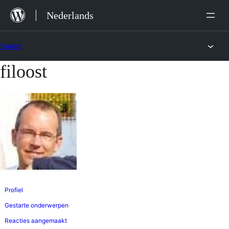
Ga
Nederlands
naar
de
Forums
inhoud
filoost
Ga
naar
de
inhoud
Profiel
Gestarte onderwerpen
Reacties aangemaakt