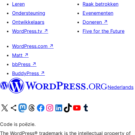
Leren
Raak betrokken
Ondersteuning
Evenementen
Ontwikkelaars
Doneren
↗
WordPress.tv
↗
Five for the Future
WordPress.com
↗
Matt
↗
bbPress
↗
BuddyPress
↗
Nederlands
Bezoek ons X (voorheen Twitter) account
Bezoek ons Bluesky account
Bezoek ons Mastodon account
Bezoek ons Threads account
Onze Facebook pagina bezoeken
Bezoek ons Instagram account
Bezoek ons LinkedIn account
Bezoek ons TikTok account
Bezoek ons YouTube kanaal
Bezoek ons Tumblr account
Code is poëzie.
The WordPress® trademark is the intellectual property of