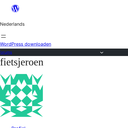
Ga
naar
Nederlands
de
inhoud
WordPress downloaden
Forums
fietsjeroen
Ga
naar
de
inhoud