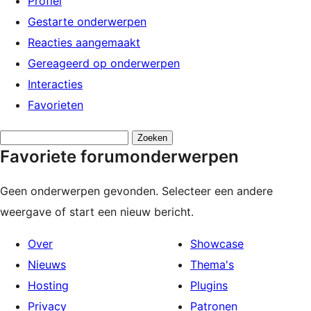
Profiel
Gestarte onderwerpen
Reacties aangemaakt
Gereageerd op onderwerpen
Interacties
Favorieten
Onderwerpen
Favoriete forumonderwerpen
zoeken:
Geen onderwerpen gevonden. Selecteer een andere
weergave of start een nieuw bericht.
Over
Showcase
Nieuws
Thema's
Hosting
Plugins
Privacy
Patronen