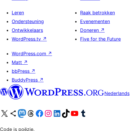
Leren
Raak betrokken
Ondersteuning
Evenementen
Ontwikkelaars
Doneren
↗
WordPress.tv
↗
Five for the Future
WordPress.com
↗
Matt
↗
bbPress
↗
BuddyPress
↗
Nederlands
Bezoek ons X (voorheen Twitter) account
Bezoek ons Bluesky account
Bezoek ons Mastodon account
Bezoek ons Threads account
Onze Facebook pagina bezoeken
Bezoek ons Instagram account
Bezoek ons LinkedIn account
Bezoek ons TikTok account
Bezoek ons YouTube kanaal
Bezoek ons Tumblr account
Code is poëzie.