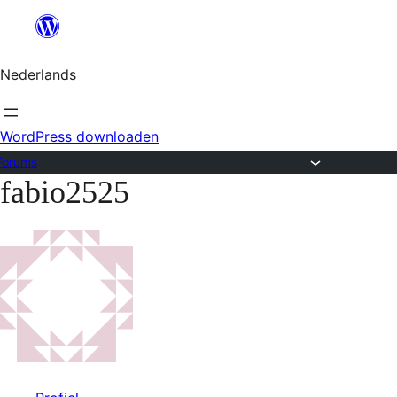
Ga
naar
Nederlands
de
inhoud
WordPress downloaden
Forums
fabio2525
Ga
naar
de
inhoud