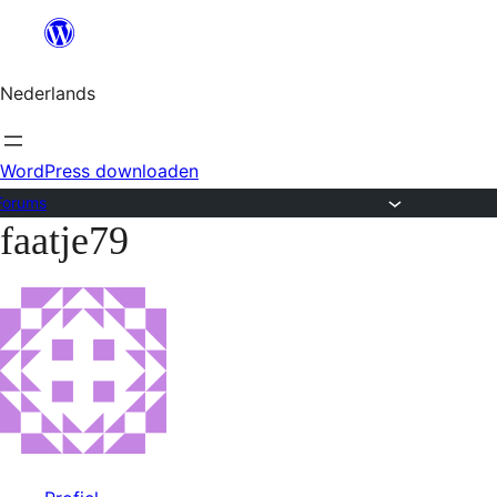
Ga
naar
Nederlands
de
inhoud
WordPress downloaden
Forums
faatje79
Ga
naar
de
inhoud