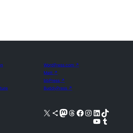
en
WordPress.com
↗
Matt
↗
bbPress
↗
uture
BuddyPress
↗
Bezoek ons X (voorheen Twitter) account
Bezoek ons Bluesky account
Bezoek ons Mastodon account
Bezoek ons Threads account
Onze Facebook pagina bezoeken
Bezoek ons Instagram account
Bezoek ons LinkedIn account
Bezoek ons TikTok account
Bezoek ons YouTube kanaal
Bezoek ons Tumblr account