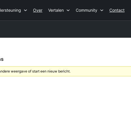
ersteuning
Over
Vertalen
Community
Contact
as
dere weergave of start een nieuw bericht.