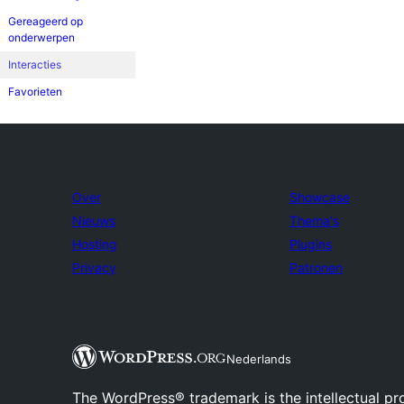
Gereageerd op
onderwerpen
Interacties
Favorieten
Over
Showcase
Nieuws
Thema's
Hosting
Plugins
Privacy
Patronen
Nederlands
The WordPress® trademark is the intellectual pr