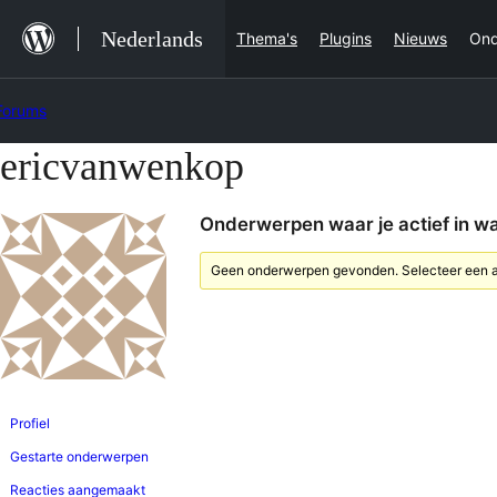
Ga
Nederlands
Thema's
Plugins
Nieuws
Ond
naar
de
Forums
inhoud
ericvanwenkop
Ga
naar
Onderwerpen waar je actief in w
de
inhoud
Geen onderwerpen gevonden. Selecteer een an
Profiel
Gestarte onderwerpen
Reacties aangemaakt