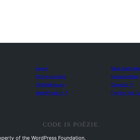
Leren
Raak betrokk
Ondersteuning
Evenementen
Ontwikkelaars
Doneren
↗
WordPress.tv
↗
Five for the F
CODE IS POËZIE.
operty of the WordPress Foundation.