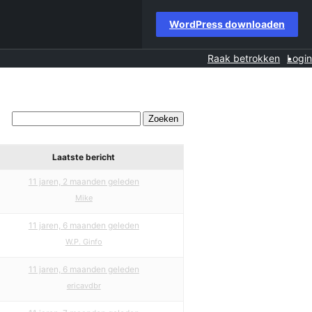
WordPress downloaden
Raak betrokken
Login
Laatste bericht
11 jaren, 2 maanden geleden
Mike
11 jaren, 6 maanden geleden
W.P. Ginfo
11 jaren, 6 maanden geleden
ericavdbr