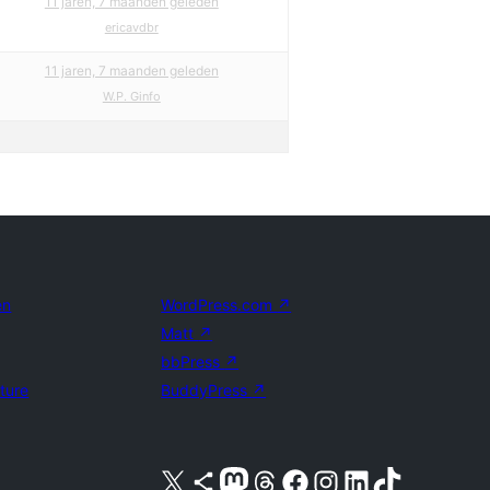
11 jaren, 7 maanden geleden
ericavdbr
11 jaren, 7 maanden geleden
W.P. Ginfo
en
WordPress.com
↗
Matt
↗
bbPress
↗
uture
BuddyPress
↗
Bezoek ons X (voorheen Twitter) account
Bezoek ons Bluesky account
Bezoek ons Mastodon account
Bezoek ons Threads account
Onze Facebook pagina bezoeken
Bezoek ons Instagram account
Bezoek ons LinkedIn account
Bezoek ons TikTok account