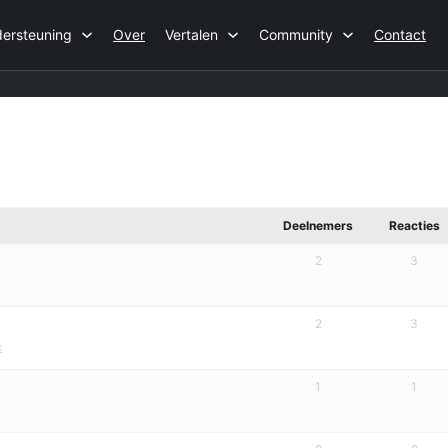
ersteuning
Over
Vertalen
Community
Contact
Deelnemers
Reacties
2
3
2
3
k
1
1