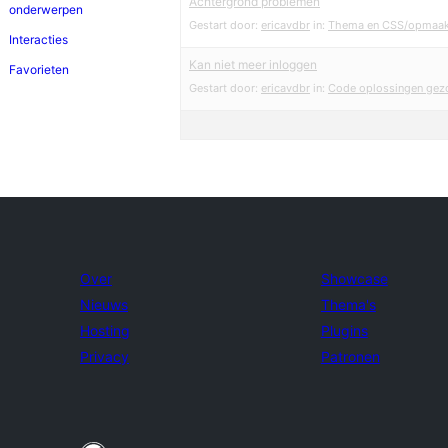
Achtergrond problemen
onderwerpen
Gestart door:
ericavdbr
in:
Thema en CSS/opmaa
Interacties
Kan niet meer inloggen
Favorieten
Gestart door:
ericavdbr
in:
Code oplossingen gez
Over
Showcase
Nieuws
Thema's
Hosting
Plugins
Privacy
Patronen