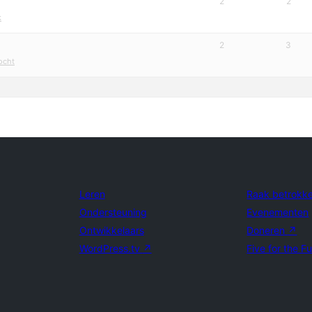
2
2
k
2
3
ocht
Leren
Raak betrokk
Ondersteuning
Evenementen
Ontwikkelaars
Doneren
↗
WordPress.tv
↗
Five for the F