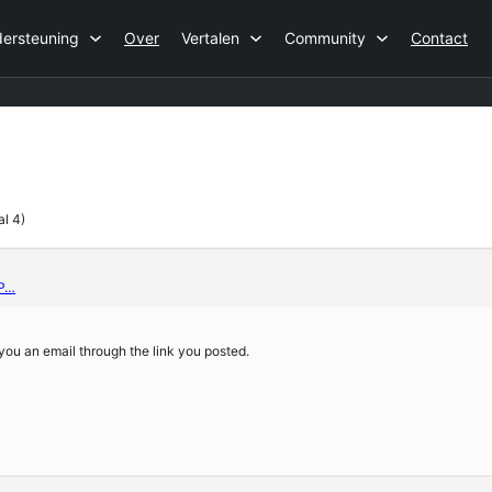
ersteuning
Over
Vertalen
Community
Contact
al 4)
CP…
nd you an email through the link you posted.