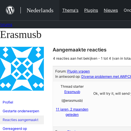
Ga
Nederlands
Thema's
Plugins
Nieuws
Ond
naar
de
Forums
inhoud
Erasmusb
Ga
naar
Aangemaakte reacties
de
inhoud
4 reacties aan het bekijken - 1 tot 4 (van in tota
Forum:
Plugin vragen
In antwoord op:
Diverse problemen met AWP
Thread starter
Erasmusb
Ok, will try it, will se
(@erasmusb)
Profiel
11 jaren, 2 maanden
Gestarte onderwerpen
geleden
Reacties aangemaakt
Gereageerd op