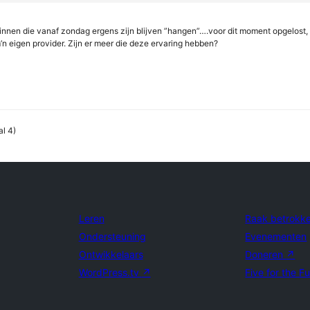
 binnen die vanaf zondag ergens zijn blijven ”hangen”….voor dit moment opgelost,
’n eigen provider. Zijn er meer die deze ervaring hebben?
al 4)
Leren
Raak betrokk
Ondersteuning
Evenementen
Ontwikkelaars
Doneren
↗
WordPress.tv
↗
Five for the F