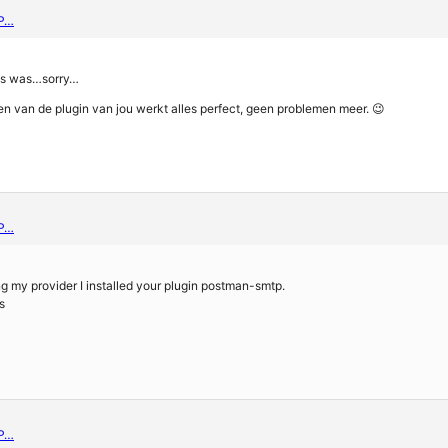
CP…
els was…sorry…
en van de plugin van jou werkt alles perfect, geen problemen meer. 😉
CP…
g my provider I installed your plugin postman-smtp.
s
CP…