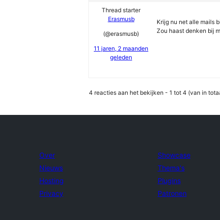
Thread starter
Erasmusb
Krijg nu net alle mails
Zou haast denken bij m
(@erasmusb)
11 jaren, 2 maanden
geleden
4 reacties aan het bekijken - 1 tot 4 (van in tota
Over
Showcase
Nieuws
Thema's
Hosting
Plugins
Privacy
Patronen