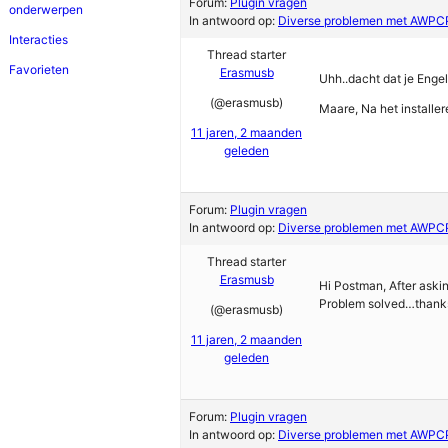
Forum:
Plugin vragen
onderwerpen
In antwoord op:
Diverse problemen met AWP
Interacties
Thread starter
Favorieten
Erasmusb
Uhh..dacht dat je Eng
(@erasmusb)
Maare, Na het installer
11 jaren, 2 maanden
geleden
Forum:
Plugin vragen
In antwoord op:
Diverse problemen met AWP
Thread starter
Erasmusb
Hi Postman, After askin
Problem solved…thank
(@erasmusb)
11 jaren, 2 maanden
geleden
Forum:
Plugin vragen
In antwoord op:
Diverse problemen met AWP