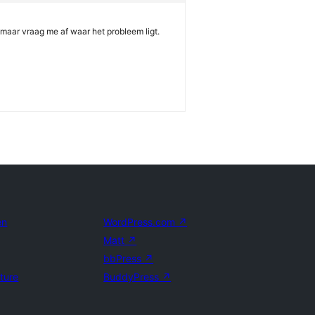
 maar vraag me af waar het probleem ligt.
en
WordPress.com
↗
Matt
↗
bbPress
↗
uture
BuddyPress
↗