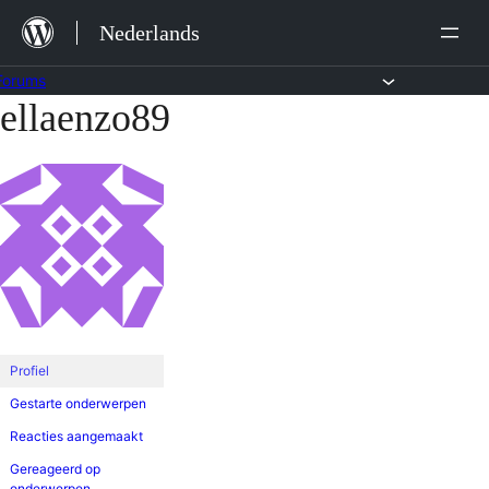
Ga
Nederlands
naar
de
Forums
ellaenzo89
Ga
inhoud
naar
de
inhoud
Profiel
Gestarte onderwerpen
Reacties aangemaakt
Gereageerd op
onderwerpen