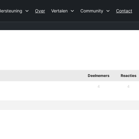
ersteuning
Over
Vertalen
Community
Contact
Deelnemers
Reacties
4
4