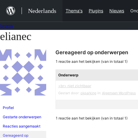
Ga
Nederlands
Thema's
Plugins
Nieuws
Ond
naar
de
Forums
inhoud
elianec
Ga
naar
Gereageerd op onderwerpen
de
inhoud
1 reactie aan het bekijken (van in totaal 1)
Onderwerp
<br> niet zichtbaar
Gestart door:
okparking
in:
Algemeen WordPress
Profiel
Gestarte onderwerpen
1 reactie aan het bekijken (van in totaal 1)
Reacties aangemaakt
Gereageerd op