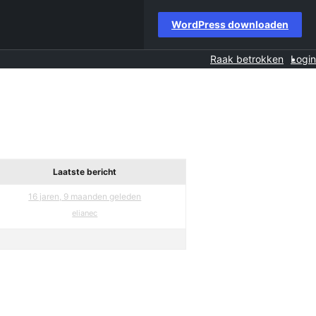
WordPress downloaden
Raak betrokken
Login
Laatste bericht
16 jaren, 9 maanden geleden
elianec