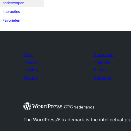
onderwerpen
Interacties
Favorieten
Over
Showcase
Nieuws
Thema's
Hosting
Plugins
Privacy
Patronen
Nederlands
The WordPress® trademark is the intellectual pr