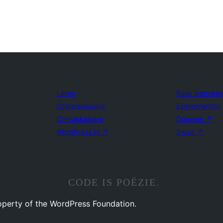
Leren
Raak betrokk
Ondersteuning
Evenementen
Ontwikkelaars
Doneren
↗
WordPress.tv
↗
Swag
↗
CODE IS POËZIE.
operty of the WordPress Foundation.