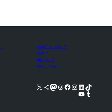
en
WordPress.com
↗
Matt
↗
bbPress
↗
BuddyPress
↗
Bezoek ons X (voorheen Twitter) account
Bezoek ons Bluesky account
Bezoek ons Mastodon account
Bezoek ons Threads account
Onze Facebook pagina bezoeken
Bezoek ons Instagram account
Bezoek ons LinkedIn account
Bezoek ons TikTok account
Bezoek ons YouTube kanaal
Bezoek ons Tumblr account