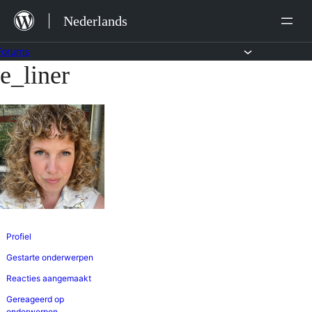
Ga
Nederlands
naar
de
Forums
e_liner
Ga
inhoud
naar
de
inhoud
Profiel
Gestarte onderwerpen
Reacties aangemaakt
Gereageerd op
onderwerpen