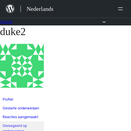
Ga
Nederlands
naar
de
Forums
duke2
Ga
inhoud
naar
de
inhoud
Profiel
Gestarte onderwerpen
Reacties aangemaakt
Gereageerd op
onderwerpen