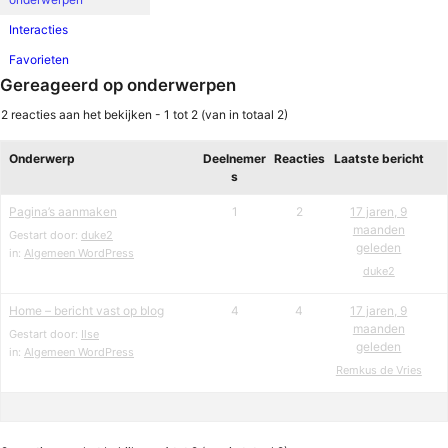
Interacties
Favorieten
Gereageerd op onderwerpen
2 reacties aan het bekijken - 1 tot 2 (van in totaal 2)
Onderwerp
Deelnemer
Reacties
Laatste bericht
s
Pagina’s aanmaken
1
2
17 jaren, 9
maanden
Gestart door:
duke2
geleden
in:
Algemeen WordPress
duke2
Home – bericht vast op blog
4
4
17 jaren, 9
maanden
Gestart door:
Ilse
geleden
in:
Algemeen WordPress
Remkus de Vries