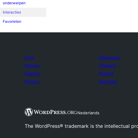
onderwerpen
Interacties
Favorieten
Over
Showcase
Nieuws
Thema's
Hosting
Plugins
Privacy
Patronen
Nederlands
The WordPress® trademark is the intellectual pr