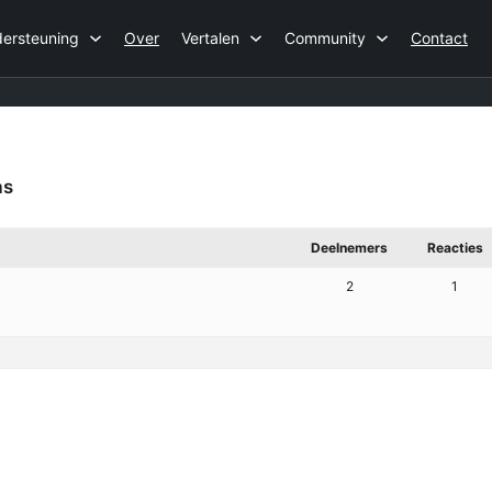
ersteuning
Over
Vertalen
Community
Contact
as
Deelnemers
Reacties
2
1