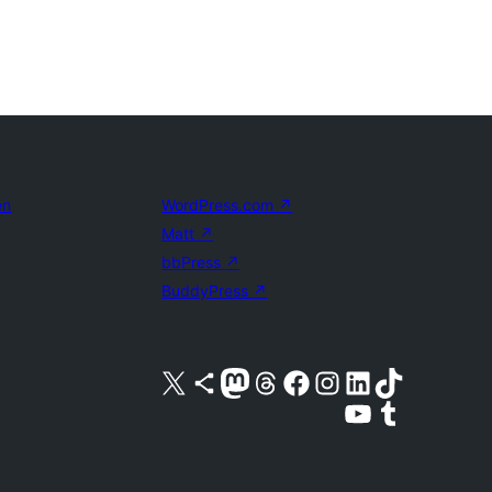
en
WordPress.com
↗
Matt
↗
bbPress
↗
BuddyPress
↗
Bezoek ons X (voorheen Twitter) account
Bezoek ons Bluesky account
Bezoek ons Mastodon account
Bezoek ons Threads account
Onze Facebook pagina bezoeken
Bezoek ons Instagram account
Bezoek ons LinkedIn account
Bezoek ons TikTok account
Bezoek ons YouTube kanaal
Bezoek ons Tumblr account