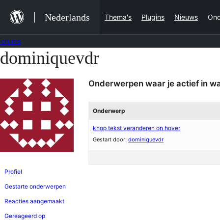
Ga
Nederlands
Thema's
Plugins
Nieuws
Ond
naar
de
Forums
inhoud
dominiquevdr
Ga
naar
Onderwerpen waar je actief in w
de
inhoud
Onderwerp
knop tekst veranderen on hover
Gestart door:
dominiquevdr
Profiel
Gestarte onderwerpen
Reacties aangemaakt
Gereageerd op