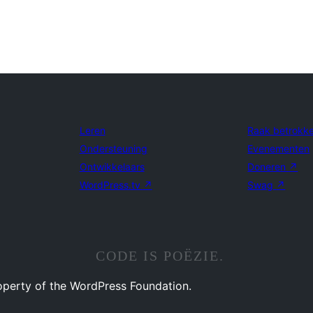
Leren
Raak betrokk
Ondersteuning
Evenementen
Ontwikkelaars
Doneren
↗
WordPress.tv
↗
Swag
↗
CODE IS POËZIE.
operty of the WordPress Foundation.