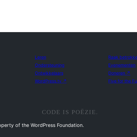
Leren
Raak betrokk
Ondersteuning
Evenementen
Ontwikkelaars
Doneren
↗
WordPress.tv
↗
Five for the F
CODE IS POËZIE.
operty of the WordPress Foundation.