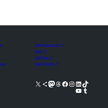
en
WordPress.com
↗
Matt
↗
bbPress
↗
uture
BuddyPress
↗
Bezoek ons X (voorheen Twitter) account
Bezoek ons Bluesky account
Bezoek ons Mastodon account
Bezoek ons Threads account
Onze Facebook pagina bezoeken
Bezoek ons Instagram account
Bezoek ons LinkedIn account
Bezoek ons TikTok account
Bezoek ons YouTube kanaal
Bezoek ons Tumblr account