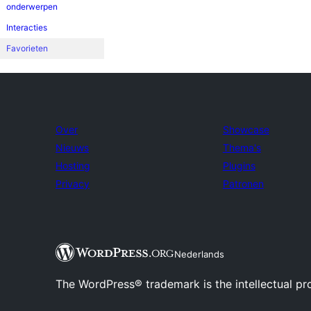
onderwerpen
Interacties
Favorieten
Over
Showcase
Nieuws
Thema's
Hosting
Plugins
Privacy
Patronen
Nederlands
The WordPress® trademark is the intellectual pr