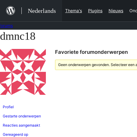
Ga
Nederlands
Thema's
Plugins
Nieuws
Ond
naar
de
Forums
inhoud
dmnc18
Ga
naar
Favoriete forumonderwerpen
de
inhoud
Geen onderwerpen gevonden. Selecteer een an
Profiel
Gestarte onderwerpen
Reacties aangemaakt
Gereageerd op