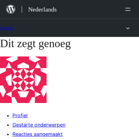
Ga
Nederlands
naar
de
Forums
inhoud
Dit zegt genoeg
Ga
naar
de
inhoud
Profiel
Gestarte onderwerpen
Reacties aangemaakt