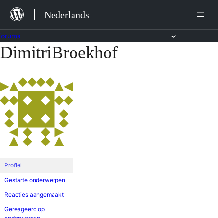
Ga
Nederlands
naar
de
Forums
DimitriBroekhof
Ga
inhoud
naar
de
inhoud
Profiel
Gestarte onderwerpen
Reacties aangemaakt
Gereageerd op
onderwerpen