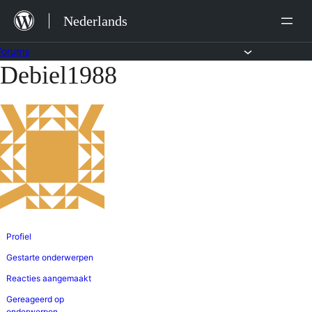
Ga
Nederlands
naar
de
Forums
Debiel1988
Ga
inhoud
naar
de
inhoud
Profiel
Gestarte onderwerpen
Reacties aangemaakt
Gereageerd op
onderwerpen