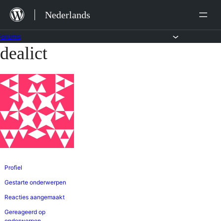
Ga
Nederlands
naar
de
Forums
dealict
Ga
inhoud
naar
de
inhoud
Profiel
Gestarte onderwerpen
Reacties aangemaakt
Gereageerd op
onderwerpen