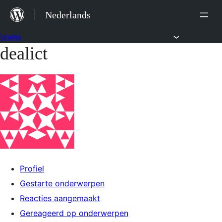
Ga
Nederlands
naar
de
Forums
dealict
Ga
inhoud
naar
de
inhoud
Profiel
Gestarte onderwerpen
Reacties aangemaakt
Gereageerd op onderwerpen