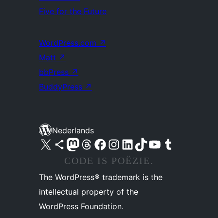
Five for the Future
WordPress.com
↗
Matt
↗
bbPress
↗
BuddyPress
↗
Nederlands
Bezoek ons X (voorheen Twitter) account
Bezoek ons Bluesky account
Bezoek ons Mastodon account
Bezoek ons Threads account
Onze Facebook pagina bezoeken
Bezoek ons Instagram account
Bezoek ons LinkedIn account
Bezoek ons TikTok account
Bezoek ons YouTube kanaal
Bezoek ons Tumblr account
CODE IS POËZIE.
The WordPress® trademark is the
intellectual property of the
WordPress Foundation.